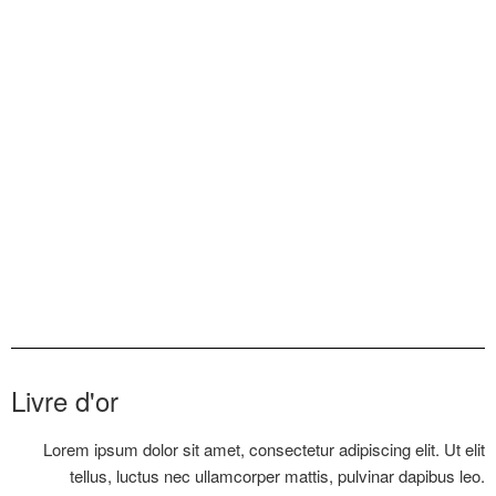
Ran7.5 – CHARRIÈRE –
Read More
Ran7.4 – IMADATE –
Ran7.3 – VERSO –
Read More
Read More
Ran7.2 – SAILLANT –
Ran7.1 – MORSE –
Read More
Read More
Livre d'or
Lorem ipsum dolor sit amet, consectetur adipiscing elit. Ut elit
tellus, luctus nec ullamcorper mattis, pulvinar dapibus leo.