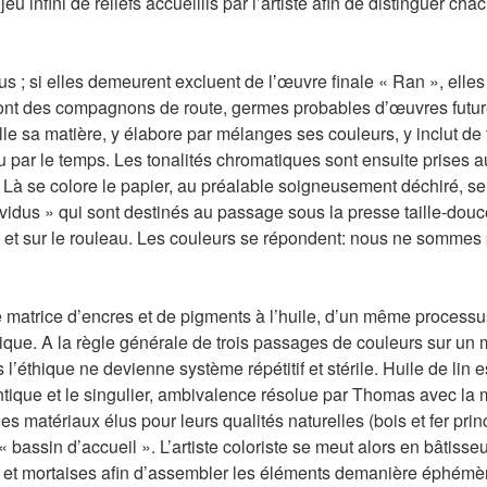
u infini de reliefs accueillis par l’artiste afin de distinguer c
 ; si elles demeurent excluent de lʼœuvre finale « Ran », elle
sont des compagnons de route, germes probables dʼœuvres futures
ille sa matière, y élabore par mélanges ses couleurs, y inclut 
u par le temps. Les tonalités chromatiques sont ensuite prises 
e. Là se colore le papier, au préalable soigneusement déchiré, 
vidus » qui sont destinés au passage sous la presse taille-douc
ge et sur le rouleau. Les couleurs se répondent: nous ne somme
e matrice d’encres et de pigments à l’huile, d’un même processus
unique. A la règle générale de trois passages de couleurs sur 
’éthique ne devienne système répétitif et stérile. Huile de lin e
dentique et le singulier, ambivalence résolue par Thomas avec la 
s matériaux élus pour leurs qualités naturelles (bois et fer princi
 bassin d’accueil ». L’artiste coloriste se meut alors en bâtiss
s et mortaises afin d’assembler les éléments demanière éphémè