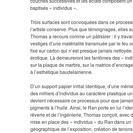
couches successives et les éclats composent un je
baptisés « individus ».
Trois surfaces sont convoquées dans ce processus
l’artiste conserve. Plus que témoignages, elles 
Thomas a recours comme un pâtissier : il y trava
vestiges d’une matérialité transmuée par le feu o
fixé sur carton qui n’est presque jamais nettoyé
érotique. Là demeureront les fantômes des « indi
sur la plaque de marbre, sur la matrice d’encra
à l’esthétique baudelairienne.
D’un support papier initial identique, d’une mêm
des milliers d’individus au caractère plastique 
devient nécessaire ce processus pour que jamais l
pigments à l’huile. Ainsi, le Ran porte en lui l’i
rêverie et de l’ingénierie, Thomas conçoit, avec de
mise en place des « individus » du Ran dans un «
géographique de l’exposition, création de tenon