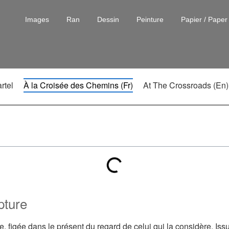
Images
Ran
Dessin
Peinture
Papier / Paper
rtel
À la Croisée des Chemins (Fr)
At The Crossroads (En)
pture
ée, figée dans le présent du regard de celui qui la considère. Iss