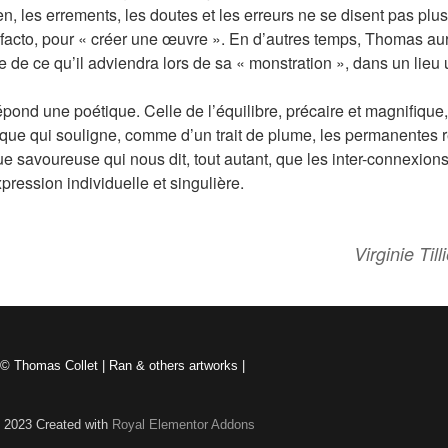
en, les errements, les doutes et les erreurs ne se disent pas plus
de facto, pour « créer une œuvre ». En d’autres temps, Thomas au
 de ce qu’il adviendra lors de sa « monstration », dans un lieu 
répond une poétique. Celle de l’équilibre, précaire et magnifiqu
ique qui souligne, comme d’un trait de plume, les permanentes 
ue savoureuse qui nous dit, tout autant, que les inter-connexions
pression individuelle et singulière.
Virginie Til
© Thomas Collet | Ran & others artworks |
 2023 Created with
Royal Elementor Addons