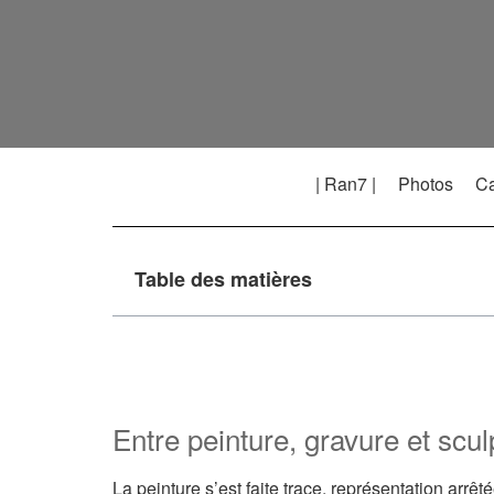
| Ran7 |
Photos
Ca
Table des matières
Entre peinture, gravure et scul
La peinture s’est faite trace, représentation arrêt