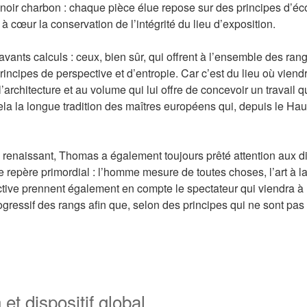
du noir charbon : chaque pièce élue repose sur des principes d’éc
à cœur la conservation de l’intégrité du lieu d’exposition.
savants calculs : ceux, bien sûr, qui offrent à l’ensemble des r
 principes de perspective et d’entropie. Car c’est du lieu où vi
rchitecture et au volume qui lui offre de concevoir un travail q
n cela la longue tradition des maîtres européens qui, depuis le 
me renaissant, Thomas a également toujours prêté attention aux
 repère primordial : l’homme mesure de toutes choses, l’art à la
tive prennent également en compte le spectateur qui viendra à l
ressif des rangs afin que, selon des principes qui ne sont pas
et dispositif global