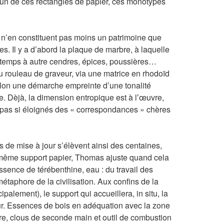
hacun de ces rectangles de papier, ces monotypes
s n’en constituent pas moins un patrimoine que
. Il y a d’abord la plaque de marbre, à laquelle
de temps à autre cendres, épices, poussières…
au rouleau de graveur, via une matrice en rhodoïd
selon une démarche empreinte d’une tonalité
e. Dèjà, la dimension entropique est à lʼœuvre,
s pas si éloignés des « correspondances » chères
 de mise à jour s’élèvent ainsi des centaines,
un même support papier, Thomas ajuste quand cela
ssence de térébenthine, eau : du travail des
métaphore de la civilisation. Aux confins de la
palement), le support qui accueillera, in situ, la
eur. Essences de bois en adéquation avec la zone
re, clous de seconde main et outil de combustion