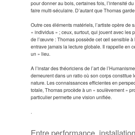
pour donner au bois, certaines fois, l’intensité 
faire multi-séculaire. D’autant que Thomas garde 
Outre ces éléments matériels, l’artiste opère de 
« individus » ; ceux, surtout, qui jouent avec les
de lʼœuvre : Thomas possède cet œil sensible à l’a
entrave jamais la lecture globale. Il rappelle e
un » lieu.
A l’instar des théoriciens de l’art de l’Humanis
demeurent dans un ratio où son corps constitue le
nature. Les connaissances efficientes en perspec
totale, Thomas procède à un « soulèvement » prog
particulier permette une vision unifiée.
.
Entre performance, installation 