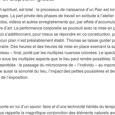
 spirituel, est total : le processus de naissance d’un Ran est lo
ges. La part privée des phases de travail en solitude à l’atelier
otos, vidéos et autres enregistrements qui, par effets d’accumula
e d’art. La performance corporelle se poursuit avec la mise en pl
s’additionnent, pour mieux se répondre en co-construction, pré
ucun plan n’est préalablement établi. Thomas se laisse guider pa
raire. Des heures et des heures de mise en place exercent la saga
bleau » final, porté par les multiples nuances colorées. Le spect
 sous les multiples aspects que le lieu peut rendre possibles. S
 assemblée : le passage du microcosme de « l’individu » au mac
e aussi la sonorité du lieu, l’impact des petites poussières et 
 de l’exposition.
orte en lui d’un savoir- faire et d’une technicité hérités du temp
s rappelle la magnifique conjonction des éléments naturels avec