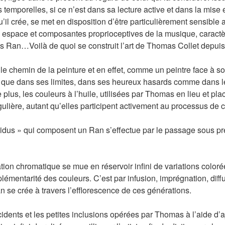
temporelles, si ce n’est dans sa lecture active et dans la mise 
’il crée, se met en disposition d’être particulièrement sensib
e, espace et composantes proprioceptives de la musique, caract
es Ran…Voilà de quoi se construit l’art de Thomas Collet depuis
 le chemin de la peinture et en effet, comme un peintre face à so
 que dans ses limites, dans ses heureux hasards comme dans les
plus, les couleurs à l’huile, utilisées par Thomas en lieu et pla
gulière, autant qu’elles participent activement au processus de 
dus » qui composent un Ran s’effectue par le passage sous pr
n chromatique se mue en réservoir infini de variations colorée
émentarité des couleurs. C’est par infusion, imprégnation, diffu
se crée à travers l’efflorescence de ces générations.
cidents et les petites inclusions opérées par Thomas à l’aide d’a