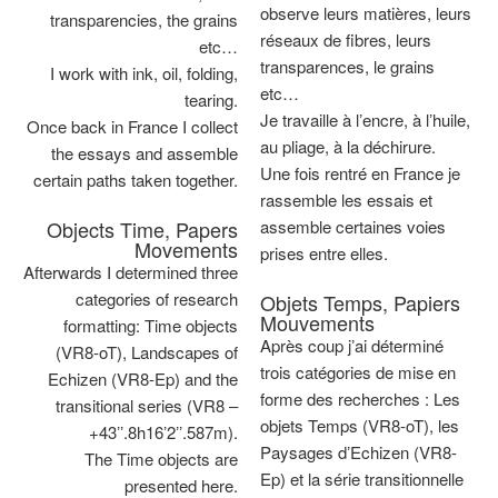
observe leurs matières, leurs
transparencies, the grains
réseaux de fibres, leurs
etc…
transparences, le grains
I work with ink, oil, folding,
etc…
tearing.
Je travaille à lʼencre, à lʼhuile,
Once back in France I collect
au pliage, à la déchirure.
the essays and assemble
Une fois rentré en France je
certain paths taken together.
rassemble les essais et
Objects Time, Papers
assemble certaines voies
Movements
prises entre elles.
Afterwards I determined three
categories of research
Objets Temps, Papiers
Mouvements
formatting: Time objects
Après coup jʼai déterminé
(VR8-oT), Landscapes of
trois catégories de mise en
Echizen (VR8-Ep) and the
forme des recherches : Les
transitional series (VR8 –
objets Temps (VR8-oT), les
+43ʼʼ.8h16ʼ2ʼʼ.587m).
Paysages dʼEchizen (VR8-
The Time objects are
Ep) et la série transitionnelle
presented here.