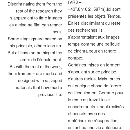
(VR8 –
Discriminating them from the
+43ʼʼ.8h16ʼ2ʼʼ.587m).Ici sont
rest of the research they
présentés les objets Temps.
sʼapparaient to time images
En les discriminant du reste
as a cinema film can render
des recherches ils
them.
sʼapparentaient aux images
Some stagings are based on
temps comme une pellicule
this principle, others less so.
de cinéma peut en rendre
But all have something of the
compte.
lʼordre de lʼécoulement.
Certaines mises en forment
As with the rest of the work,
sʼappuient sur ce principe,
the « frames » are made and
dʼautres moins. Mais toutes
designed with salvaged
ont quelque chose de lʼordre
materials that have had a
de lʼécoulement.Comme pour
previous life.
le reste du travail les «
encadrements » sont réalisés
et pensés avec des
matériaux de récupération,
qui ont eu une vie antérieure.