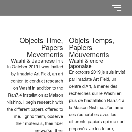
Objects Time,
Objets Temps,
Papers
Papiers
Movements
Mouvements
Washi & Japanese ink
Washi & encre
japonaise
In October 2019 I was invited
En octobre 2019 je suis invité
by Imadate Art Field, an art
par Imadate Art Field, un
center, to conduct research
centre dʼArt, à mener des
on Washi in addition to the
recherches sur le Washi en
Ran7.4 installation at Maison
plus de lʼinstallation Ran7.4 à
Nishino. I begin research with
la Maison Nishino. Jʼentame
the different papers offered to
des recherches avec les
me. I grind them, observe
différents papiers qui me sont
their materials, their fiber
proposés. Je les triture,
networks, their