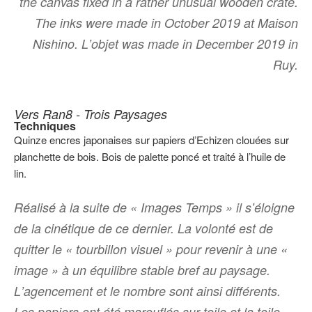
the canvas fixed in a rather unusual wooden crate.
The inks were made in October 2019 at Maison
Nishino. Lʼobjet was made in December 2019 in
Ruy.
Vers Ran8 - Trois Paysages
Techniques
Quinze encres japonaises sur papiers dʼEchizen clouées sur
planchette de bois. Bois de palette poncé et traité à lʼhuile de
lin.
Réalisé à la suite de « Images Temps » il sʼéloigne
de la cinétique de ce dernier. La volonté est de
quitter le « tourbillon visuel » pour revenir à une «
image » à un équilibre stable bref au paysage.
Lʼagencement et le nombre sont ainsi différents.
Les papiers ont été marouflés sur toile et la toile