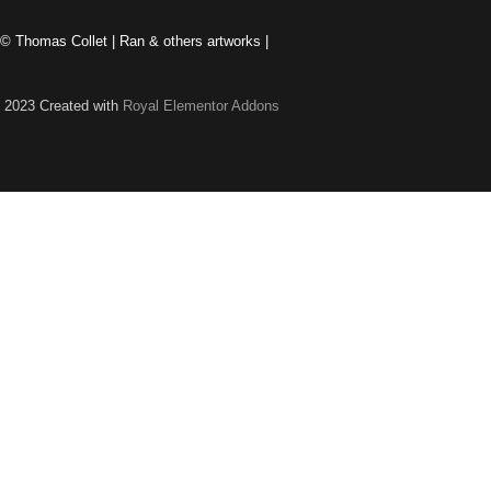
© Thomas Collet | Ran & others artworks |
 2023 Created with
Royal Elementor Addons