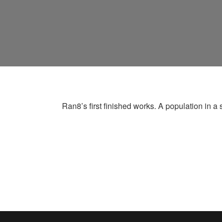
Ran8’s first finished works. A population in a s
VersR8-Ran8.0-1