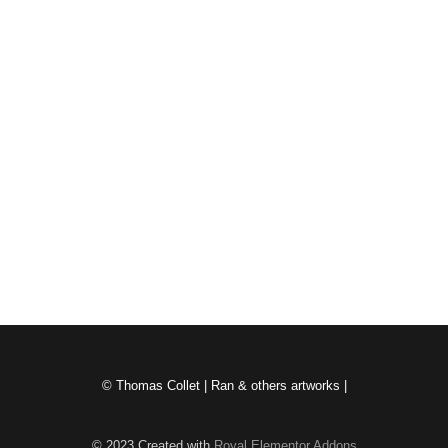
Spoken Words / Paroles
novembre 5, 2023
/
En conclusion voici des impression orales recueillies par Monsieur
Haruki Nishino qui resta fidèlement auprès des expositions tout le
long...
Read More
Messages de spectateurs -Ran 7.4 Maison Nishino
novembre 4, 2023
/
"C'est exactement l'échelle d'ange !» a dit le mari.
Read More
© Thomas Collet | Ran & others artworks |
© 2023 Created with
Royal Elementor Addons