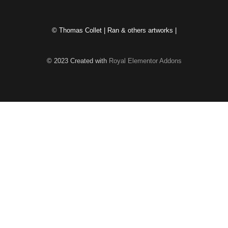
© Thomas Collet | Ran & others artworks |
© 2023 Created with
Royal Elementor Addons